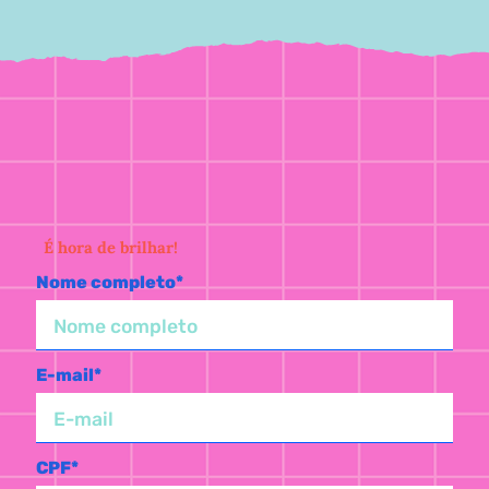
É hora de brilhar!
Nome completo*
E-mail*
CPF*