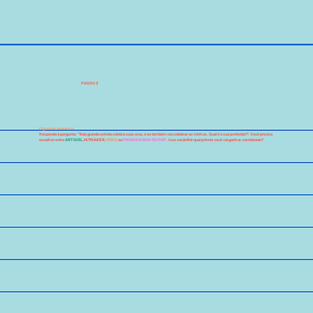
PASSO 3
O grande momento
Responda à pergunta: “Toda grande estrela celebra suas eras, e eu também vou celebrar as minhas. Qual é a sua preferida?". Você precisa
escolher entre
ART GiRL
,
HiTMAKER
,
FOFiS
ou
PRiNCESiNHA DO POP
. Isso vai definir qual prêmio você vai ganhar, combinado?