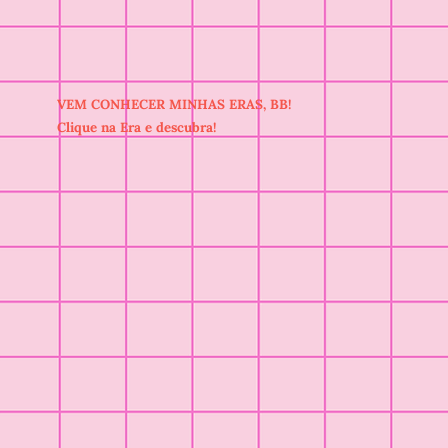
VEM CONHECER MINHAS ERAS, BB!
Clique na Era e descubra!