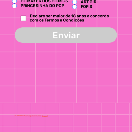
HiTMAKER DOS HiTMiGS
ART GiRL
PRiNCESiNHA DO POP
FOFiS
Declaro ser maior de 18 anos e concordo
com os
Termos e Condições
Enviar
CiS, ainda fiquei com algumas dúvidas. E agora?