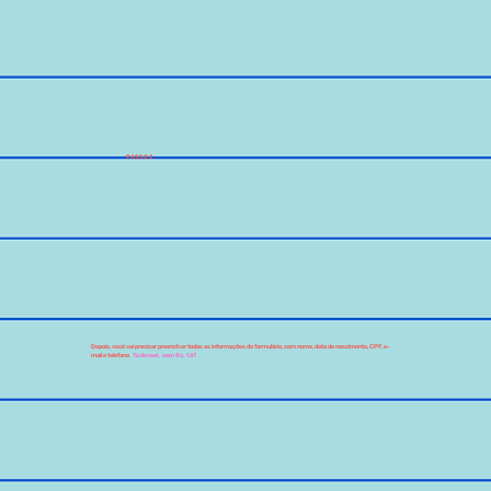
PASSO 2
Depois, você vai precisar preencher todas as informações do formulário, com nome, data de nascimento, CPF, e-
mail e telefone.
Tudo real, sem fic, tá?