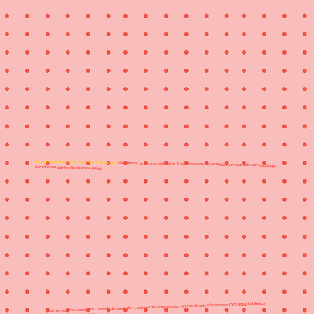
Ai, a gente já brilhou em todo tipo de palco, né?
No caderno, no estojo, na timeline. E, sinceramente? Que delícia viver isso tudo com você aqui, bem do meu ladinho (tô chorosa, para).
Você me fez uma verdadeira ✨estrela da papelaria✨ , sempre me colocando em #1 nos charts e fazendo de mim a diva babilônica