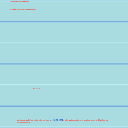
Como eu faço pra participar?
Me dá a mão que eu te explico, MiGS:
PASSO 1
Antes de se cadastrar, você precisa conhecer as
MINHAS ERAS
e saber quais produtinhos eu lancei em cada uma delas. Isso faz
parte da dinâmica!