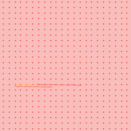
E agora é hora de CURTIR, bb!
De celebrar tudo o que somos, criamos e o que ainda vem por aí.
Porque sem você, MiGS, nada disso seria tão icônico!