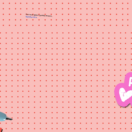
Com amor, glitter e gratidão divônica...
Euzinha, CiS
💋