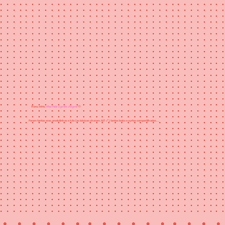
olha onde a gente chegou!
Xuxu, sério,
🥹
Foram tantas eras, produtinhos e hits (as básicas choram, tá? 💅), tantos looks e surtos compartilhados...