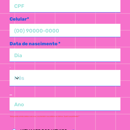
Celular*
Data de nascimento *
_
_
Toda grande estrela celebra suas eras, e eu também vou celebrar as minhas. Qual é sua preferida? *