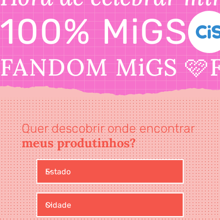
100% MiGS
FANDOM MiGS 🩷
Quer descobrir onde encontrar
meus produtinhos?