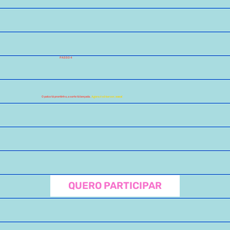
PASSO 4
Agora é só torcer, xuxu!
O palco tá prontinho, a sorte tá lançada.
QUERO PARTICIPAR