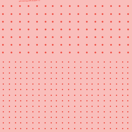
que sou hoje (ain, eu amo 🤧).