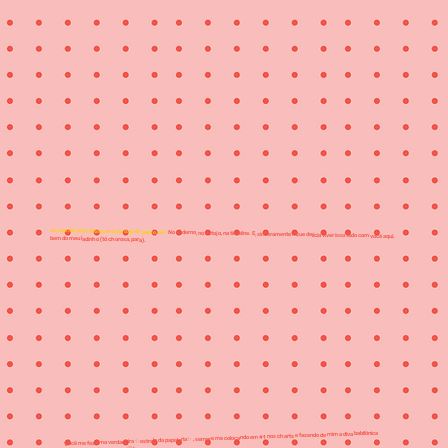
Ai, a gente já brilhou em todo tipo de palco, né?
No caderno, no estojo, na timeline. E, sinceramente? Que delícia viver isso tudo com você aqui, bem do meu ladinho (tô chorosa, para).
Você me fez uma verdadeira ✨estrela da papelaria✨ , sempre me colocando em #1 nos charts e fazendo de mim a diva babilônica