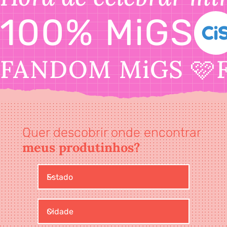
100% MiGS
FANDOM MiGS 🩷
Quer descobrir onde encontrar
meus produtinhos?