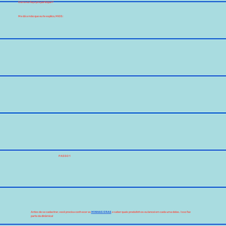
Como eu faço pra participar?
Me dá a mão que eu te explico, MiGS:
PASSO 1
Antes de se cadastrar, você precisa conhecer as
MINHAS ERAS
e saber quais produtinhos eu lancei em cada uma delas. Isso faz
parte da dinâmica!