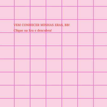
VEM CONHECER MINHAS ERAS, BB!
Clique na Era e descubra!