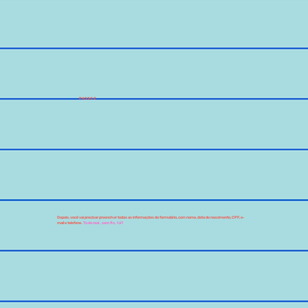
PASSO 2
Depois, você vai precisar preencher todas as informações do formulário, com nome, data de nascimento, CPF, e-
mail e telefone.
Tudo real, sem fic, tá?