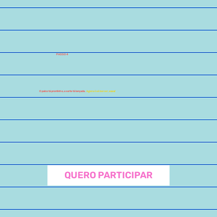
PASSO 4
Agora é só torcer, xuxu!
O palco tá prontinho, a sorte tá lançada.
QUERO PARTICIPAR