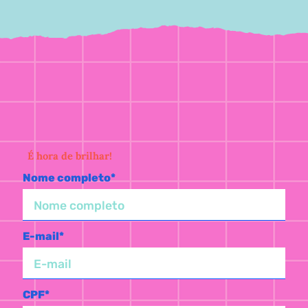
É hora de brilhar!
Nome completo*
E-mail*
CPF*