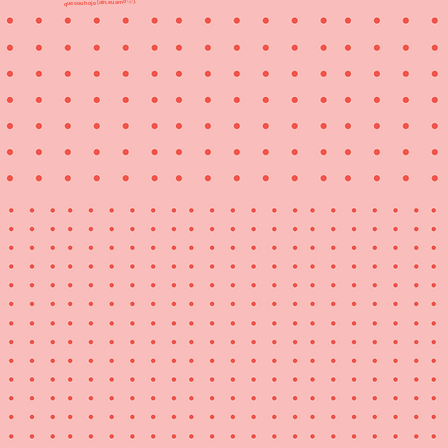
que sou hoje (ain, eu amo 🤧).