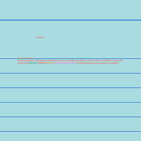
PASSO 3
O grande momento
Responda à pergunta: “Toda grande estrela celebra suas eras, e eu também vou celebrar as minhas. Qual é a sua preferida?". Você precisa
escolher entre
ART GiRL
,
HiTMAKER
,
FOFiS
ou
PRiNCESiNHA DO POP
. Isso vai definir qual prêmio você vai ganhar, combinado?