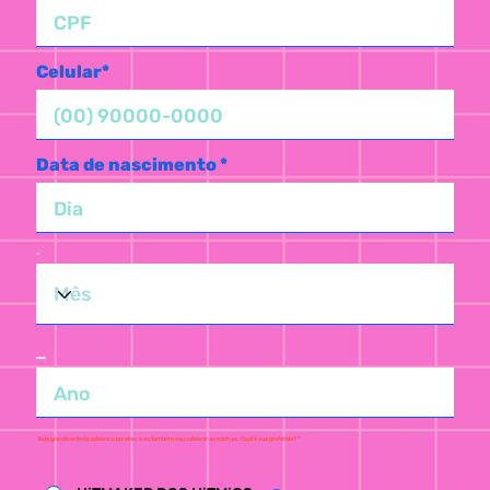
Celular*
Data de nascimento *
_
_
Toda grande estrela celebra suas eras, e eu também vou celebrar as minhas. Qual é sua preferida? *