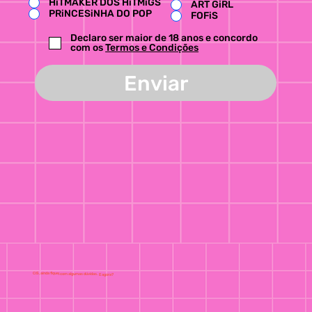
HiTMAKER DOS HiTMiGS
ART GiRL
PRiNCESiNHA DO POP
FOFiS
Declaro ser maior de 18 anos e concordo
com os
Termos e Condições
Enviar
CiS, ainda fiquei com algumas dúvidas. E agora?