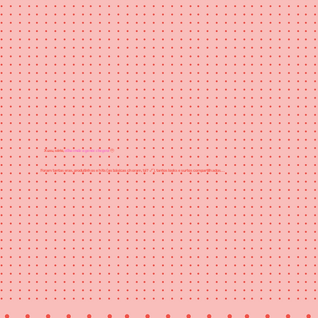
olha onde a gente chegou!
Xuxu, sério,
🥹
Foram tantas eras, produtinhos e hits (as básicas choram, tá? 💅), tantos looks e surtos compartilhados...