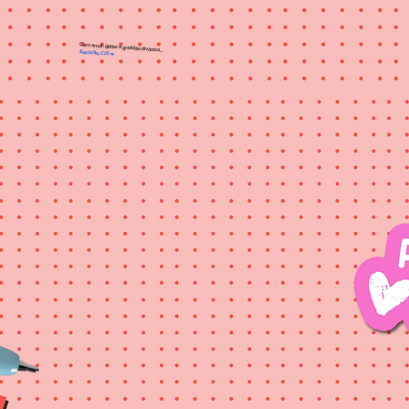
Com amor, glitter e gratidão divônica...
Euzinha, CiS
💋