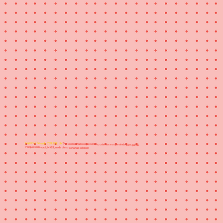
E agora é hora de CURTIR, bb!
De celebrar tudo o que somos, criamos e o que ainda vem por aí.
Porque sem você, MiGS, nada disso seria tão icônico!